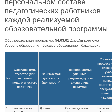
персональном составе
педагогических работников
каждой реализуемой
образовательной программы
Образовательная программа:
54.03.01 Дизайн костюма
Уровень образования: Высшее образование - бакалавриат
Уровень
професси
образо
Фамилия, имя,
Преподаваемые
указ
отчество (при
Занимаемая
учебные
наиме
№
наличии)
должность
предметы, курсы,
напра
педагогического
(должности)
дисциплины
подготов
работника
(модули)
специал
том числ
и квал
1
Белохвостова
Доцент
Основы дизайн-
Высшее