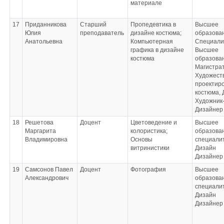
материале
17
Приданникова
Старший
Пропедевтика в
Высшее
Юлия
преподаватель
дизайне костюма;
образова
Анатольевна
Компьютерная
Специали
графика в дизайне
Высшее
костюма
образова
Магистрат
Художест
проектир
костюма, 
Художник-
Дизайнер
18
Решетова
Доцент
Цветоведение и
Высшее
Маргарита
колористика;
образован
Владимировна
Основы
специали
витринистики
Дизайн
Дизайнер
19
Самсонов Павел
Доцент
Фотография
Высшее
Александрович
образован
специали
Дизайн
Дизайнер