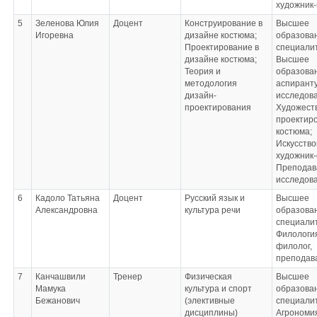
художник-
5
Зеленова Юлия
Доцент
Конструирование в
Высшее
Игоревна
дизайне костюма;
образован
Проектирование в
специалит
дизайне костюма;
Высшее
Теория и
образова
методология
аспиранту
дизайн-
исследов
проектирования
Художест
проектир
костюма;
Искусство
художник-
Преподав
исследов
6
Кадоло Татьяна
Доцент
Русский язык и
Высшее
Александровна
культура речи
образова
специали
Филологи
филолог,
преподав
7
Канчашвили
Тренер
Физическая
Высшее
Мамука
культура и спорт
образован
Бежанович
(элективные
специали
дисциплины)
Агрономи