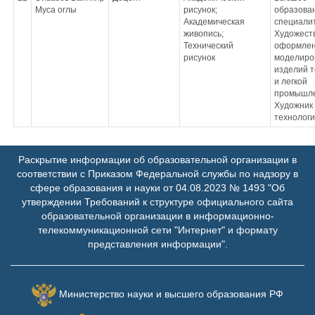
Муса оглы
рисунок;
образован
Академическая
специали
живопись;
Художест
Технический
оформлен
рисунок
моделиро
изделий т
и легкой
промышл
Художник
технолог
Раскрытие информации об образовательной организации в
соответствии с Приказом Федеральной службы по надзору в
сфере образования и науки от 04.08.2023 № 1493 "Об
утверждении Требований к структуре официального сайта
образовательной организации в информационно-
телекоммуникационной сети "Интернет" и формату
представления информации".
Министерство науки и высшего образования РФ