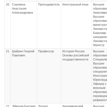
20
Сорокина
Преподаватель
Иностранный язык
Высшее
Анастасия
образован
Александровна
бакалаври
Высшее
образова
магистра
Лингвисти
Бакалавр 
направле
Лингвисти
Магистр
21
Шайрян Георгий
Профессор
История России;
Высшее
Павлович
Основы российской
образован
государственности
Специали
Высшее
образова
специали
Иностран
Юриспруд
Офицер с
военным
образова
переводчи
референт
22
Эйвазов Бахтияр
Доцент
Академический
Высшее