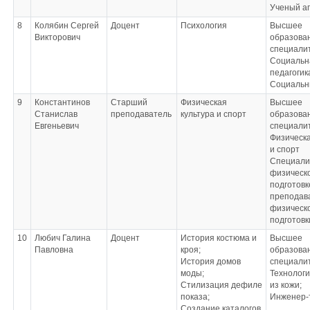
Ученый а
8
Колябин Сергей
Доцент
Психология
Высшее
Викторович
образован
специали
Социальн
педагогик
Социальн
9
Константинов
Старший
Физическая
Высшее
Станислав
преподаватель
культура и спорт
образова
Евгеньевич
специали
Физическа
и спорт
Специали
физическ
подготовк
преподав
физическ
подготовк
10
Любич Галина
Доцент
История костюма и
Высшее
Павловна
кроя;
образован
История домов
специали
моды;
Технологи
Стилизация дефиле
из кожи;
показа;
Инженер-
Создание каталогов