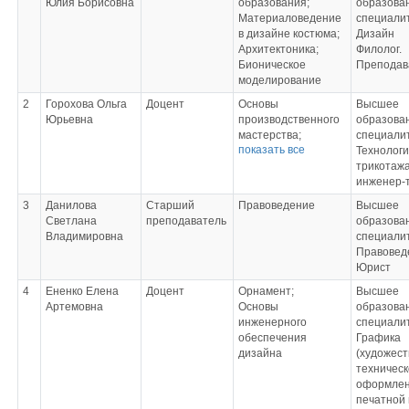
Юлия Борисовна
образования;
образован
Материаловедение
специали
в дизайне костюма;
Дизайн
Архитектоника;
Филолог.
Бионическое
Преподав
моделирование
2
Горохова Ольга
Доцент
Основы
Высшее
Юрьевна
производственного
образован
мастерства;
специали
показать все
Муляжный метод
Технологи
конструирования
трикотаж
костюма;
инженер-
Трансформативное
3
Данилова
Старший
Правоведение
Высшее
формообразование
Светлана
преподаватель
образова
в костюме. Метод
Владимировна
специали
наколки;
Правовед
Декоративные
Юрист
отделки и
аксессуары;
4
Ененко Елена
Доцент
Орнамент;
Высшее
Батик
Артемовна
Основы
образован
инженерного
специали
обеспечения
Графика
дизайна
(художест
техническ
оформле
печатной 