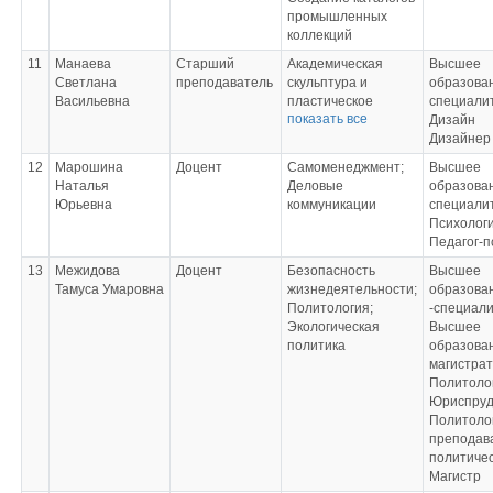
промышленных
коллекций
11
Манаева
Старший
Академическая
Высшее
Светлана
преподаватель
скульптура и
образован
Васильевна
пластическое
специали
показать все
моделирование;
Дизайн
Макетирование в
Дизайнер
дизайне костюма;
12
Марошина
Доцент
Самоменеджмент;
Высшее
Компьютерное
Наталья
Деловые
образова
проектирование
Юрьевна
коммуникации
специали
костюма;
Психолог
Компьютерные
Педагог-п
технологии в
дизайне костюма
13
Межидова
Доцент
Безопасность
Высшее
Тамуса Умаровна
жизнедеятельности;
образова
Политология;
-специали
Экологическая
Высшее
политика
образова
магистра
Политоло
Юриспруд
Политолог
преподав
политичес
Магистр