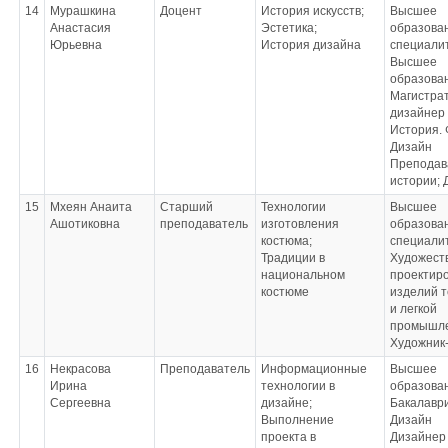
14
Мурашкина
Доцент
История искусств;
Высшее
Анастасия
Эстетика;
образован
Юрьевна
История дизайна
специалит
Высшее
образова
Магистрат
дизайнер
История.
Дизайн
Преподав
истории; 
15
Мхеян Анаита
Старший
Технологии
Высшее
Ашотиковна
преподаватель
изготовления
образован
костюма;
специали
Традиции в
Художест
национальном
проектир
костюме
изделий т
и легкой
промышл
Художник
16
Некрасова
Преподаватель
Информационные
Высшее
Ирина
технологии в
образова
Сергеевна
дизайне;
Бакалавр
Выполнение
Дизайн
проекта в
Дизайнер