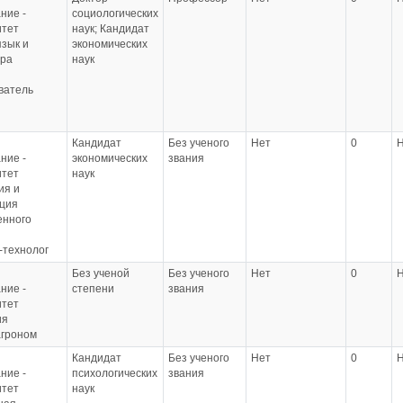
ние -
социологических
итет
наук; Кандидат
язык и
экономических
ура
наук
ватель
Кандидат
Без ученого
Нет
0
ние -
экономических
звания
итет
наук
ия и
ция
енного
-технолог
Без ученой
Без ученого
Нет
0
ние -
степени
звания
итет
ия
агроном
Кандидат
Без ученого
Нет
0
ние -
психологических
звания
итет
наук