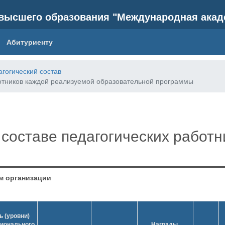
высшего образования "Международная акад
Абитуриенту
гогический состав
отников каждой реализуемой образовательной программы
составе педагогических работн
ом организации
ь (уровни)
ионального
Награды,