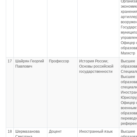
Организа
экономик
хранения
артиллер
вооружен
Государс
муницип
управле
Офицер 
образова
Магистр
17
Шайрян Георгий
Профессор
История России;
Высшее
Павлович
Основы российской
образова
государственности
Специал
Высшее
образова
специал
Иностран
Юриспру
Офицер 
военным
образова
переводч
референ
18
Шермазанова
Доцент
Иностранный язык
Высшее
Светлана
образова