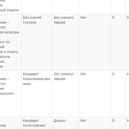
ная
ка
ый педагог
Без ученой
Без ученого
Нет
0
ние –
степени
звания
итет
ая культура
ист по
кой
е и спорту,
ватель
кой
ки
Кандидат
Без ученого
Нет
0
ние –
психологических
звания
итет
наук
гия
психолог
Кандидат
Доцент
Нет
0
ание
политических