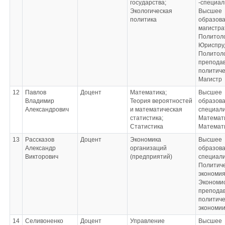
государства;
-специал
Экологическая
Высшее
политика
образова
магистра
Политоло
Юриспру
Политоло
препода
политиче
Магистр
12
Павлов
Доцент
Математика;
Высшее
Владимир
Теория вероятностей
образова
Александрович
и математическая
специал
статистика;
Математ
Статистика
Математ
13
Рассказов
Доцент
Экономика
Высшее
Александр
организаций
образова
Викторович
(предприятий)
специал
Политич
экономи
Экономис
препода
политиче
экономи
14
Селивоненко
Доцент
Управление
Высшее