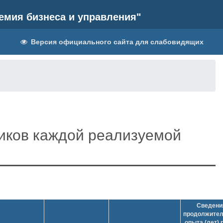
емия бизнеса и управления"
Версия официального сайта для слабовидящих
иков каждой реализуемой
Сведени
продолжител
опыта (лет)