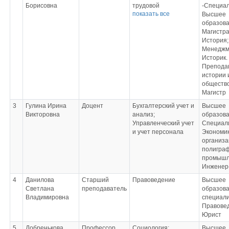
Борисовна
трудовой
-Специал
показать все
деятельности;
Высшее
Бизнес-тренинги;
образова
Управление
Магистр
обучением и оценка
История;
персонала;
Менеджм
Корпоративная
Историк.
социальная
Препода
ответственность
истории 
обществ
Магистр
3
Гулина Ирина
Доцент
Бухгалтерский учет и
Высшее
Викторовна
анализ;
образова
Управленческий учет
Специал
и учет персонала
Экономик
организа
полигра
промышл
Инженер
4
Данилова
Старший
Правоведение
Высшее
Светлана
преподаватель
образова
Владимировна
специал
Правове
Юрист
5
Добренькова
Профессор
Социология;
Высшее