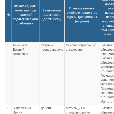
образ
Фамилия, имя,
Преподаваемые
ука
отчество (при
Занимаемая
учебные предметы,
наим
№
наличии)
должность
курсы, дисциплины
напр
педагогического
(должности)
(модули)
подгото
работника
специа
том чис
и ква
1
Анисимов
Старший
Основы социального
Высшее
Евгений
преподаватель
страхования
образов
Яковлевич
-специал
Высшее
образова
магистра
Социолог
Государс
муницип
управле
Препода
специал
"Социоло
Магистр
2
Выпряжкина
Доцент
Мотивация и
Высшее
Ирина
стимулирование
образов