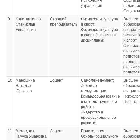
Психология
Социаль
управления
педагоги
Социальн
9
Константинов
Старший
Физическая культура
Высшее
Станислав
преподаватель
и спорт;
образова
Евгеньевич
Физическая культура
специал
и спорт (элективные
Физическ
дисциплины)
и спорт
Специал
физичес
подготовк
препода
физичес
подготов
10
Марошина
Доцент
Самоменеджмент;
Высшее
Наталья
Деловые
образова
Юрьевна
коммуникации;
специал
Командообразование
Психоло
и методы групповой
Педагог-
работы;
Лидерство и
профессиональное
развитие
11
Межидова
Доцент
Политология;
Высшее
Тамуса Умаровна
Основы социального
образов