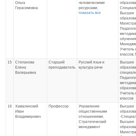
Ольга
человеческими
образова
Герасимовна
ресурсами;
Специал
показать все
Регламентация и
Высшее
нормирование труда;
образова
Оплата труда
Магистр
персонала;
Педагоги
Формирование HR-
методика
бюджета;
обучения
Управление
Менеджм
персоналом
Учитель 
государственной и
классов;
муниципальной
15
Степанова
Старший
Русский язык и
Высшее
службы
Елена
преподаватель
культура речи
образова
Валерьевна
специал
Педагоги
методика
образов
Учитель 
классов
16
Хамалинский
Профессор
Управление
Высшее
Иван
общественными
образов
Владимирович
отношениями;
-Специал
Стратегический
Высшее
менеджмент
образова
Магистр