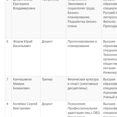
Екатерина
Экономика и
образова
Владимировна
социология труда;
специал
Бизнес-
Русский 
планирование;
литерат
Разработка бизнес-
Филолог.
плана
Препода
6
Жоров Юрий
Доцент
Прогнозирование и
Высшее
Васильевич
планирование
образова
специал
Технолог
организа
обществ
питания
Инженер
7
Канчашвили
Тренер
Физическая культура
Высшее
Мамука
и спорт (элективные
образова
Бежанович
дисциплины)
специал
Агроном
Ученый 
8
Колябин Сергей
Доцент
Психология;
Высшее
Викторович
Профессиональная
образова
адаптация лиц с ОВЗ;
специал