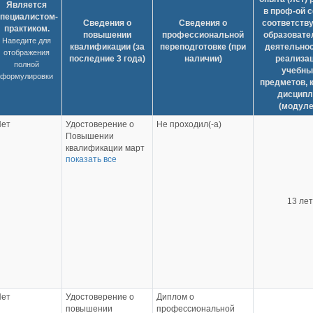
Является
в проф-ой 
пециалистом-
Сведения о
Сведения о
соответств
практиком.
повышении
профессиональной
образовате
Наведите для
квалификации (за
переподготовке (при
деятельнос
отображения
последние 3 года)
наличии)
реализа
полной
учебны
формулировки
предметов, 
дисципл
(модуле
Нет
Удостоверение о
Не проходил(-а)
Повышении
квалификации март
показать все
2023г. «Психолого-
педагогические и
учебно-
методические
13 лет
аспекты
деятельности
педагога в сфере
образования» 36ч.
АНО ДО
Многопрофильный
центр «МАБиУ»
Удостоверение о
Нет
Удостоверение о
Диплом о
Повышении
повышении
профессиональной