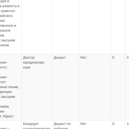
ция и
а ремонта и
 ракетно-
ийского
ия;
твенное и
альное
ние
с высшим
нием;
Доктор
Доцент
Нет
0
ние -
юридических
итет;
наук
ние-
итет
ные языки,
денция
с высшим
нием,
ик-
т; Юрист
Кандидат
Доцент по
Нет
0
ние –
социологических
кафедре