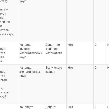
итет;
наук
ние –
тура
гия;
денция
г,
ватель
ских наук;
Кандидат
Доцент по
Нет
0
ние –
физико-
кафедре
итет
математических
математики
ика
наук
ик
Кандидат
Без ученого
Нет
0
ние -
экономических
звания
итет
наук
еская
я
т,
ватель
ской
и
Кандидат
Доцент
Нет
0