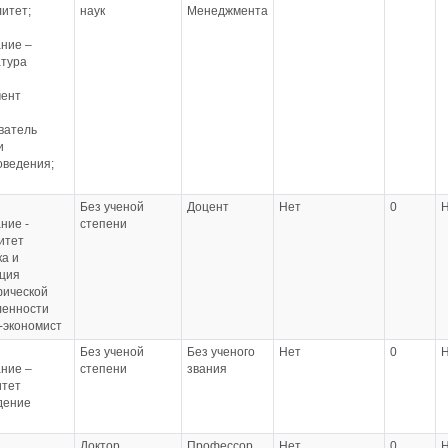
итет;
наук
Менеджмента
ние –
атура
ент
ватель
и
оведения;
Без ученой
Доцент
Нет
0
ние -
степени
итет
а и
ция
фической
енности
-экономист
Без ученой
Без ученого
Нет
0
ние –
степени
звания
итет
дение
Доктор
Профессор
Нет
0