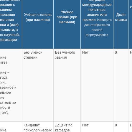
ования с
международные
с
занием
почетные
Учёное
енования
Учёная степень
звания или
Доля
звание (при
авления
(при наличии)
премии.
ставки
Наведите
наличии)
вки и (или)
для отображения
льности, в
полной
ле научной,
формулировки
лификации
Без ученой
Без ученого
Нет
0
ание
степени
звания
итет;
ние –
тура
ия,
твенное и
альное
ние
ватель по
ьности
гия";
Кандидат
Доцент по
Нет
0
ание
психологических
кафедре