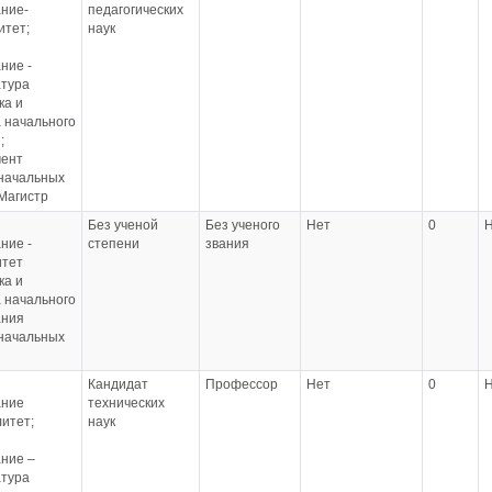
ние-
педагогических
итет;
наук
ние -
атура
ка и
 начального
;
ент
начальных
 Магистр
Без ученой
Без ученого
Нет
0
ние -
степени
звания
итет
ка и
 начального
ания
начальных
Кандидат
Профессор
Нет
0
ание
технических
итет;
наук
ние –
атура