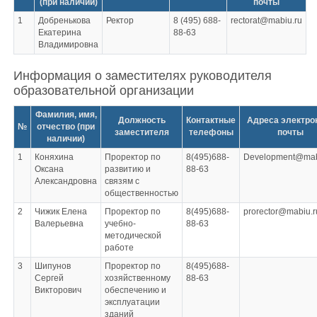
(при наличии)
почты
1
Добренькова
Ректор
8 (495) 688-
rectorat@mabiu.ru
Екатерина
88-63
Владимировна
Информация о заместителях руководителя
образовательной организации
Фамилия, имя,
Должность
Контактные
Адреса электро
№
отчество (при
заместителя
телефоны
почты
наличии)
1
Коняхина
Проректор по
8(495)688-
Development@mab
Оксана
развитию и
88-63
Александровна
связям с
общественностью
2
Чижик Елена
Проректор по
8(495)688-
prorector@mabiu.r
Валерьевна
учебно-
88-63
методической
работе
3
Шипунов
Проректор по
8(495)688-
Сергей
хозяйственному
88-63
Викторович
обеспечению и
эксплуатации
зданий