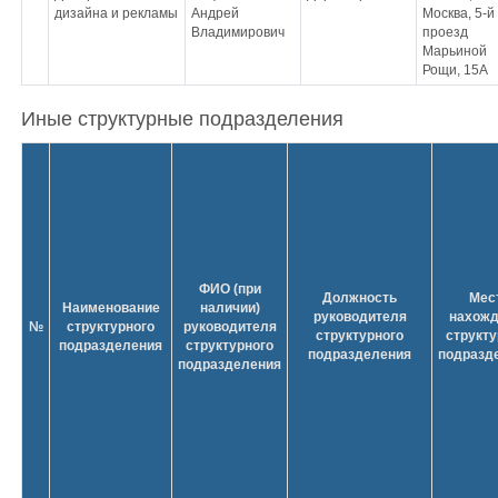
дизайна и рекламы
Андрей
Москва, 5-й
Владимирович
проезд
Марьиной
Рощи, 15А
Иные структурные подразделения
ФИО (при
Должность
Мес
Наименование
наличии)
руководителя
нахожд
№
структурного
руководителя
структурного
структу
подразделения
структурного
подразделения
подразд
подразделения