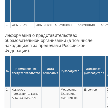
1
Отсутствует
Отсутствует
Отсутствует
Отсутствует
Отсу
Информация о представительствах
образовательной организации (в том числе
находящихся за пределами Российской
Федерации):
Наименование
Дата
Должность
№
Руководитель
представительства
основания
руководителя
1
Крымское
Мордовина
Директор
представительство
Екатерина
АНО ВО «МАБиУ»
Дмитриевна