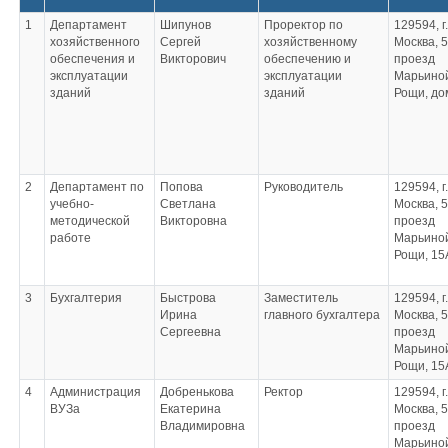
1
Департамент
Шипунов
Проректор по
129594, г.
хозяйственного
Сергей
хозяйственному
Москва, 
обеспечения и
Викторович
обеспечению и
проезд
эксплуатации
эксплуатации
Марьино
зданий
зданий
Рощи, до
2
Департамент по
Попова
Руководитель
129594, г.
учебно-
Светлана
Москва, 5
методической
Викторовна
проезд
работе
Марьино
Рощи, 15
3
Бухгалтерия
Быстрова
Заместитель
129594, г.
Ирина
главного бухгалтера
Москва, 5
Сергеевна
проезд
Марьино
Рощи, 15
4
Администрация
Добренькова
Ректор
129594, г.
ВУЗа
Екатерина
Москва, 5
Владимировна
проезд
Марьино