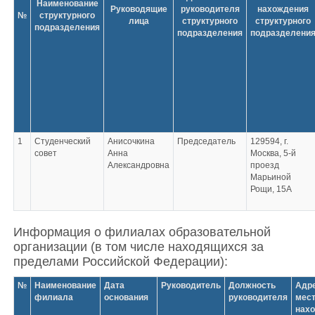
Наименование
Руководящие
руководителя
нахождения
№
структурного
лица
структурного
структурного
подразделения
подразделения
подразделени
1
Студенческий
Анисочкина
Председатель
129594, г.
совет
Анна
Москва, 5-й
Александровна
проезд
Марьиной
Рощи, 15А
Информация о филиалах образовательной
организации (в том числе находящихся за
пределами Российской Федерации):
№
Наименование
Дата
Руководитель
Должность
Адр
филиала
основания
руководителя
мес
нах