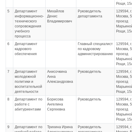
Рощи, 15
5
Департамент
Михайлов
Руководитель
129594, г.
информационно-
Денис
департамента
Москва, 5
технического
Владимирович
проезд
сопровождения
Марьино
учебного
Рощи, 15
процесса
6
Департамент
Главный специалист
129594, г.
кадрового
по кадровому
Москва, 5
обеспечения
администрированию
проезд
Марьино
Рощи, 15
7
Департамент
Анисочкина
Руководитель
129594, г.
молодежной
Анна
Москва, 5
политики и
Александровна
проезд
воспитательной
Марьино
деятельности
Рощи, 15
8
Департамент по
Борисова
Руководитель
129594, г.
работе с
Ангелина
Москва, 5
абитуриентами
Сергеевна
проезд
Марьино
Рощи, 15
9
Департамент по
Трихина Ирина
Руководитель
129594, г.