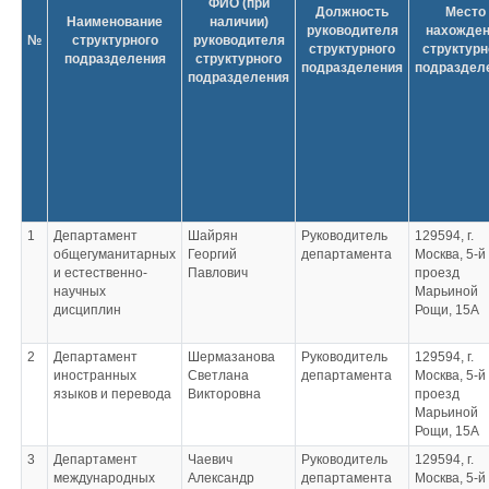
ФИО (при
Должность
Место
Наименование
наличии)
руководителя
нахожде
№
структурного
руководителя
структурного
структурн
подразделения
структурного
подразделения
подраздел
подразделения
1
Департамент
Шайрян
Руководитель
129594, г.
общегуманитарных
Георгий
департамента
Москва, 5-й
и естественно-
Павлович
проезд
научных
Марьиной
дисциплин
Рощи, 15А
2
Департамент
Шермазанова
Руководитель
129594, г.
иностранных
Светлана
департамента
Москва, 5-й
языков и перевода
Викторовна
проезд
Марьиной
Рощи, 15А
3
Департамент
Чаевич
Руководитель
129594, г.
международных
Александр
департамента
Москва, 5-й