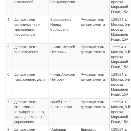
отношений
Владимирович
проезд
Марьиной
Рощи, 15А
4
Департамент
Выпряжкина
Руководитель
129594, г.
менеджмента и
Ирина
департамента
Москва, 5-й
управления
Борисовна
проезд
персоналом
Марьиной
Рощи, 15А
5
Департамент
Чижик Алексей
Руководитель
129594, г.
правоведения
Петрович
департамента
Москва, 5-й
проезд
Марьиной
Рощи, 15А
6
Департамент
Чижик Алексей
Руководитель
129594, г.
таможенного дела
Петрович
департамента
Москва, 5-й
проезд
Марьиной
Рощи, 15А
7
Департамент
Галий Елена
Руководитель
129594, г.
экономики и
Анатольевна
департамента
Москва, 5-й
государственного,
проезд
муниципального
Марьиной
управления
Рощи, 15А
8
Департамент
Сафинин
Директор
129594, г.