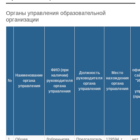
Органы управления образовательной
организации
ФИО (при
офи
Должность
Место
Наименование
наличии)
сай
руководителя
нахождения
№
органа
руководителя
"И
органа
органа
управления
органа
управления
управления
управления
уп
(пр
1
Общее
Добренькова
Председатель
129594, г.
нет